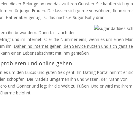
elen dieser Belange an und das zu ihren Gunsten. Sie kaufen sich qua
lemen für junge Frauen. Die lassen sich gerne verwöhnen, finanziere
von. Hat er aber genug, ist das nächste Sugar Baby dran.
ndern ihn bewundern. Dann fällt auch der
gefragt und im Internet ist er die Nummer eins, wenn es um einen Ma
 um ihn.
Daher ins Internet gehen, den Service nutzen und sich ganz s
, kann einen Lebensabschnitt mit ihm genießen.
sprobieren und online gehen
nn es um den Luxus und guten Sex geht. Im Dating Portal nimmt er si
llen schöpfen. Die Mädels umgarnen ihn und wissen, der Mann von
 Hero und Gönner und legt ihr die Welt zu Füßen. Und er wird mit ihrem
n Charme belohnt.