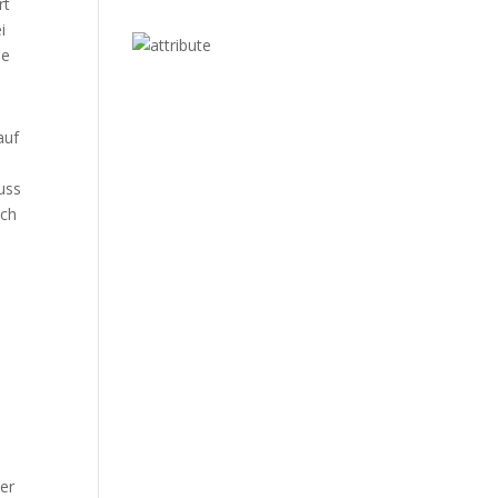
rt
i
ne
auf
luss
uch
er