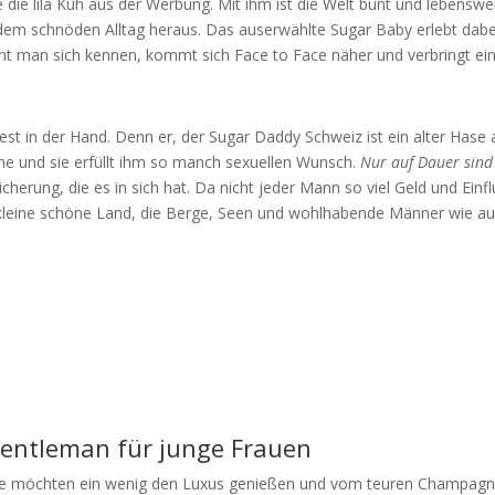
 die lila Kuh aus der Werbung. Mit ihm ist die Welt bunt und lebenswe
us dem schnöden Alltag heraus. Das auserwählte Sugar Baby erlebt dabe
nt man sich kennen, kommt sich Face to Face näher und verbringt ei
fest in der Hand. Denn er, der Sugar Daddy Schweiz ist ein alter Hase 
une und sie erfüllt ihm so manch sexuellen Wunsch.
Nur auf Dauer sind
icherung, die es in sich hat. Da nicht jeder Mann so viel Geld und Einf
s kleine schöne Land, die Berge, Seen und wohlhabende Männer wie a
Gentleman für junge Frauen
d sie möchten ein wenig den Luxus genießen und vom teuren Champagn