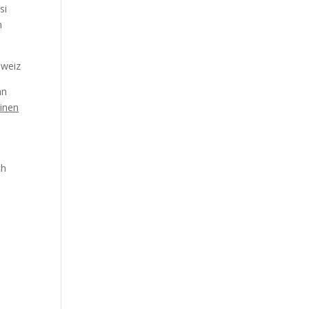
si
n
nn
einen
ch